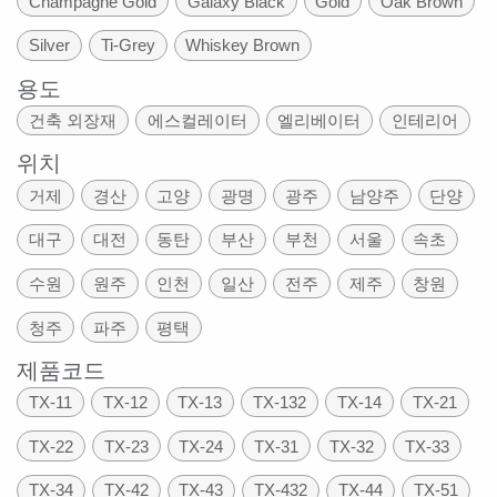
Champagne Gold
Galaxy Black
Gold
Oak Brown
Silver
Ti-Grey
Whiskey Brown
용도
건축 외장재
에스컬레이터
엘리베이터
인테리어
위치
거제
경산
고양
광명
광주
남양주
단양
대구
대전
동탄
부산
부천
서울
속초
수원
원주
인천
일산
전주
제주
창원
청주
파주
평택
제품코드
TX-11
TX-12
TX-13
TX-132
TX-14
TX-21
TX-22
TX-23
TX-24
TX-31
TX-32
TX-33
TX-34
TX-42
TX-43
TX-432
TX-44
TX-51