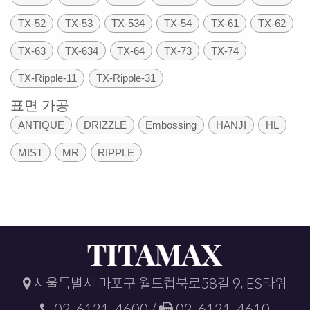
TX-52
TX-53
TX-534
TX-54
TX-61
TX-62
TX-63
TX-634
TX-64
TX-73
TX-74
TX-Ripple-11
TX-Ripple-31
표면 가공
ANTIQUE
DRIZZLE
Embossing
HANJI
HL
MIST
MR
RIPPLE
서울특별시 마포구 월드컵북로58길 9, ES타워
02-6121-4600 /
02-6121-4610